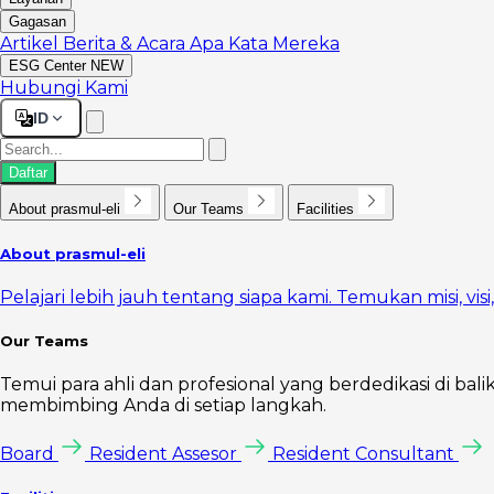
Gagasan
Artikel
Berita & Acara
Apa Kata Mereka
ESG Center
NEW
Hubungi Kami
ID
Daftar
About prasmul-eli
Our Teams
Facilities
About prasmul-eli
Pelajari lebih jauh tentang siapa kami. Temukan misi, vi
Our Teams
Temui para ahli dan profesional yang berdedikasi di bal
membimbing Anda di setiap langkah.
Board
Resident Assesor
Resident Consultant