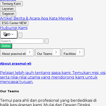
Tentang Kami
Layanan
Gagasan
Artikel
Berita & Acara
Apa Kata Mereka
ESG Center
NEW
Hubungi Kami
ID
Daftar
About prasmul-eli
Our Teams
Facilities
About prasmul-eli
Pelajari lebih jauh tentang siapa kami. Temukan misi, visi,
serta nilai-nilai utama yang mendorong kami untuk
mencapai tujuan.
Our Teams
Temui para ahli dan profesional yang berdedikasi di
balik kesuksesan kami. Mulai dari Dewan Direksi,