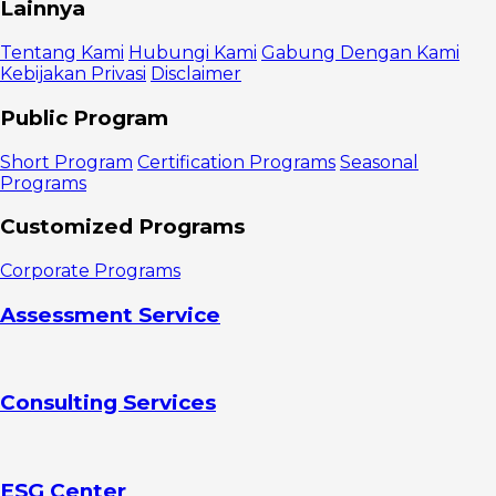
Definisi
Lainnya
Affiliate
Marketing
Tentang Kami
Hubungi Kami
Gabung Dengan Kami
Jenis-jenis
Kebijakan Privasi
Disclaimer
Affiliate
Marketing
Public Program
Unattached
Affiliate
Short Program
Certification Programs
Seasonal
Marketing
Programs
(tidak terikat)
Related
Customized Programs
Affiliate
Marketing
Corporate Programs
(dengan
relasi)
Assessment Service
Involved
Affiliate
Marketing
(secara
Consulting Services
terlibat)
Keuntungan
Affiliate
Marketing
Modal
ESG Center