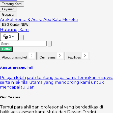
Tentang Kami
Layanan
Gagasan
Artikel
Berita & Acara
Apa Kata Mereka
ESG Center
NEW
Hubungi Kami
ID
Daftar
About prasmul-eli
Our Teams
Facilities
About prasmul-eli
Pelajari lebih jauh tentang siapa kami. Temukan misi, visi,
serta nilai-nilai utama yang mendorong kami untuk
mencapai tujuan.
Our Teams
Temui para ahli dan profesional yang berdedikasi di
balik kesuksesan kami. Mulai dari Dewan Direksi,