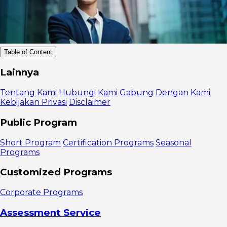
Table of Content
Tipe Inovasi
Lainnya
yang Bisa
Bantu Bisnis
Tentang Kami
Hubungi Kami
Gabung Dengan Kami
Lebih Maju
Kebijakan Privasi
Disclaimer
1. Inovasi
produk
Public Program
2. Inovasi
Proses
Short Program
Certification Programs
Seasonal
3. Inovasi
Programs
Model Bisnis
4. Inovasi
Customized Programs
Nilai
Corporate Programs
Assessment Service